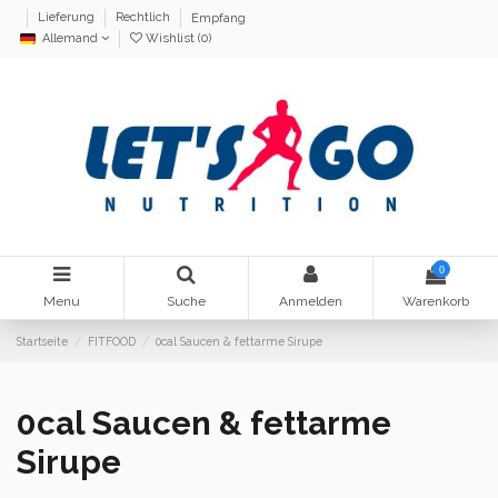
Lieferung
Rechtlich
Empfang
Allemand
Wishlist (
0
)
0
Menu
Suche
Anmelden
Warenkorb
Startseite
FITFOOD
0cal Saucen & fettarme Sirupe
0cal Saucen & fettarme
Sirupe