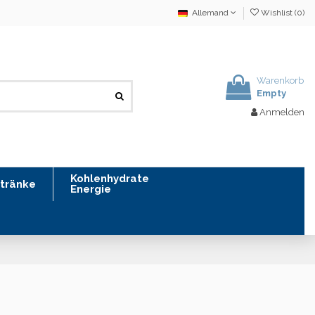
Allemand
Wishlist (
0
)
Warenkorb
Empty
Anmelden
Kohlenhydrate
tränke
Energie