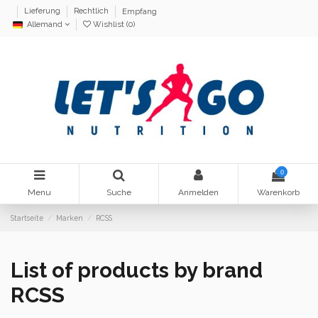
Lieferung
Rechtlich
Empfang
Allemand
Wishlist (
0
)
0
Menu
Suche
Anmelden
Warenkorb
Startseite
Marken
RCSS
List of products by brand
RCSS