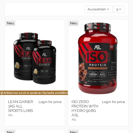
Auswählen
5
Neu
Neu
Artikel nur noch in anderer Variante erhältlich
LEAN GAINER
ISO ZERO
Login for price
Login for price
3KG ALL
PROTEIN WITH
SPORTS LABS
HYDRO 908G
ASL
ASL
ASL
Neu
Neu