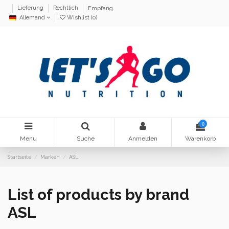
Lieferung
Rechtlich
Empfang
Allemand
Wishlist (
0
)
0
Menu
Suche
Anmelden
Warenkorb
Startseite
Marken
ASL
List of products by brand
ASL