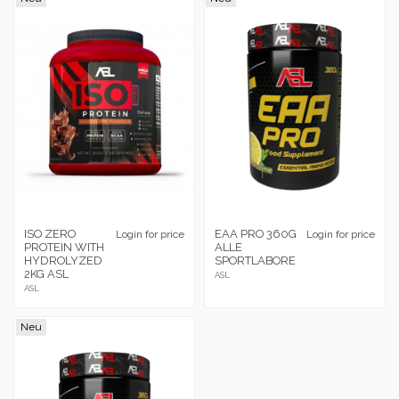
ISO ZERO
EAA PRO 360G
Login for price
Login for price
PROTEIN WITH
ALLE
HYDROLYZED
SPORTLABORE
2KG ASL
ASL
ASL
Neu