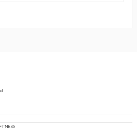
ot
 FITNESS