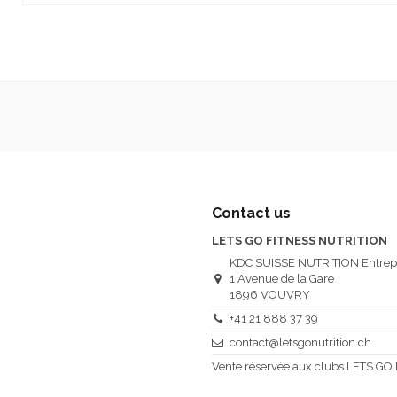
No reviews
Auf Lager
3 Artikel
Zustand
Neuer Artikel
ean13
8051764431793
Lieferdatum
1900-01-01
Contact us
LETS GO FITNESS NUTRITION
KDC SUISSE NUTRITION Entrep
1 Avenue de la Gare
1896 VOUVRY
+41 21 888 37 39
contact@letsgonutrition.ch
Vente réservée aux clubs LETS GO