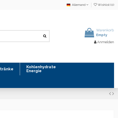
Allemand
Wishlist (
0
)
Warenkorb
Empty
Anmelden
Kohlenhydrate
tränke
Energie