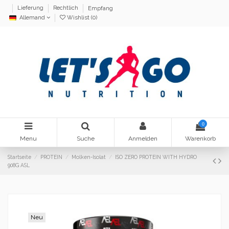
Lieferung
Rechtlich
Empfang
Allemand
Wishlist (
0
)
0
Menu
Suche
Anmelden
Warenkorb
Startseite
PROTEIN
Molken-Isolat
ISO ZERO PROTEIN WITH HYDRO
908G ASL
Neu