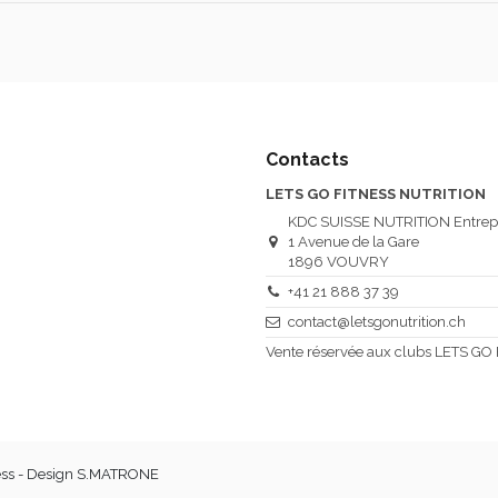
Contacts
LETS GO FITNESS NUTRITION
KDC SUISSE NUTRITION Entrep
1 Avenue de la Gare
1896 VOUVRY
+41 21 888 37 39
contact@letsgonutrition.ch
Vente réservée aux clubs LETS GO
ness - Design S.MATRONE