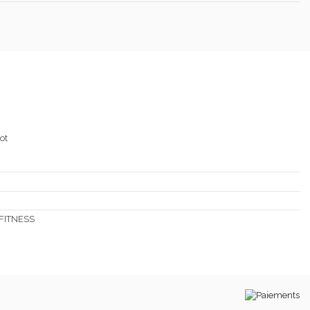
ot
 FITNESS