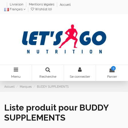
Livraison
Mentions légales
Accueil
Français
Wishlist (
0
)
0
Menu
Recherche
Se connecter
Panier
Accueil
Marques
BUDDY SUPPLEMENTS
Liste produit pour BUDDY
SUPPLEMENTS