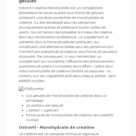
gélules
OstroVit Creatine Monohydrate est un complément
alimentaire de haute qualité sous forme de gélules,
contenant une dose concentrée de monohydrate de
créatine.
Il a été développé pour les personnes
physiquement actives et pratiquant toutes sortes de
sports, qui ont besoin de compléter le niveau de créatine
dans leur alimentation quotidienne.
Le supplément se
présente sous la forme de gélules pratiques, qui
constituent une alternative idéale pour les personnes qui
n'aiment pas prendre de la créatine sous forme de poudre à
dissoudre.
Par conséquent, si vous recherchez un
complément qui soutiendra l'efficacité des entraînements
quotidiens et aidera à consolider leurs effets - optez pour
notre monohydrate de créatine OstroVit en capsules - le
contenu pur de l'ingrédient actif dans chaque portion, sans
additifs inutiles.
120 gélules de monohydrate de créatine dans un
emballage
40 portions par paquet
1 portion = 3 gélules
forme pure de monohydrate de créatine sans additifs
inutiles
OstroVit - Monohydrate de créatine
La créatine est un composé chimique organique