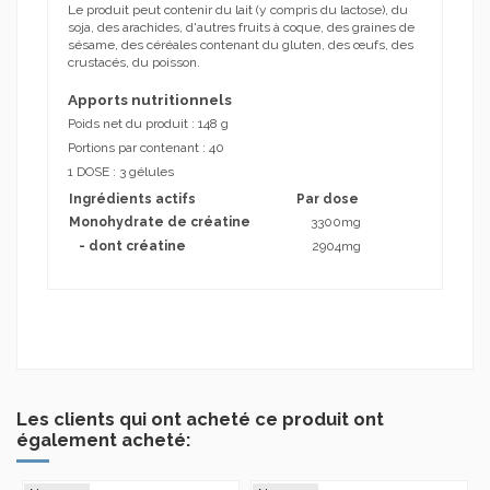
Le produit peut contenir du lait (y compris du lactose), du
soja, des arachides, d'autres fruits à coque, des graines de
sésame, des céréales contenant du gluten, des œufs, des
crustacés, du poisson.
Apports nutritionnels
Poids net du produit : 148 g
Portions par contenant : 40
1 DOSE : 3 gélules
Ingrédients actifs
Par dose
Monohydrate de créatine
3300mg
- dont créatine
2904mg
Marque
OSTROVIT
Aucun avis
En stock
3 Produits
Condition
Nouveau produit
ean13
5903933910871
Date de disponibilité:
1900-01-01
Les clients qui ont acheté ce produit ont
également acheté: