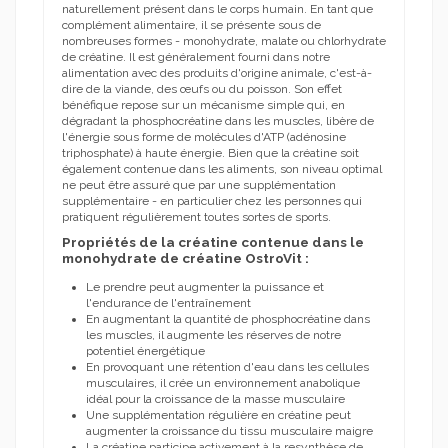
naturellement présent dans le corps humain.
En tant que
complément alimentaire, il se présente sous de
nombreuses formes - monohydrate, malate ou chlorhydrate
de créatine.
Il est généralement fourni dans notre
alimentation avec des produits d'origine animale, c'est-à-
dire de la viande, des œufs ou du poisson.
Son effet
bénéfique repose sur un mécanisme simple qui, en
dégradant la phosphocréatine dans les muscles, libère de
l'énergie sous forme de molécules d'ATP (adénosine
triphosphate) à haute énergie.
Bien que la créatine soit
également contenue dans les aliments, son niveau optimal
ne peut être assuré que par une supplémentation
supplémentaire - en particulier chez les personnes qui
pratiquent régulièrement toutes sortes de sports.
Propriétés de la créatine contenue dans le
monohydrate de créatine OstroVit :
Le prendre peut augmenter la puissance et
l'endurance de l'entraînement
En augmentant la quantité de phosphocréatine dans
les muscles, il augmente les réserves de notre
potentiel énergétique
En provoquant une rétention d'eau dans les cellules
musculaires, il crée un environnement anabolique
idéal pour la croissance de la masse musculaire
Une supplémentation régulière en créatine peut
augmenter la croissance du tissu musculaire maigre
La créatine participe activement à la resynthèse de