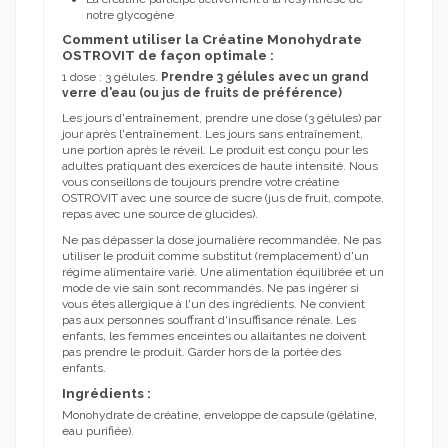
notre glycogène
Comment utiliser la Créatine Monohydrate
OSTROVIT de façon optimale :
1 dose : 3 gélules.
Prendre 3 gélules avec un grand
verre d'eau (ou jus de fruits de préférence)
Les jours d'entraînement, prendre une dose (3 gélules) par
jour après l'entraînement.
Les jours sans entraînement,
une portion après le réveil.
Le produit est conçu pour les
adultes pratiquant des exercices de haute intensité. Nous
vous conseillons de toujours prendre votre créatine
OSTROVIT avec une source de sucre (jus de fruit, compote,
repas avec une source de glucides).
Ne pas dépasser la dose journalière recommandée.
Ne pas
utiliser le produit comme substitut (remplacement) d'un
régime alimentaire varié.
Une alimentation équilibrée et un
mode de vie sain sont recommandés.
Ne pas ingérer si
vous êtes allergique à l'un des ingrédients.
Ne convient
pas aux personnes souffrant d'insuffisance rénale.
Les
enfants, les femmes enceintes ou allaitantes ne doivent
pas prendre le produit.
Garder hors de la portée des
enfants.
Ingrédients :
Monohydrate de créatine, enveloppe de capsule (gélatine,
eau purifiée).