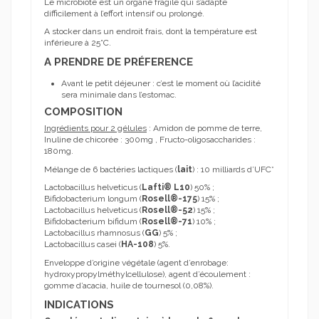
Le microbiote est un organe fragile qui s’adapte
difficilement à l’effort intensif ou prolongé.
A stocker dans un endroit frais, dont la température est
inférieure à 25°C.
A PRENDRE DE PRÉFERENCE
Avant le petit déjeuner : c’est le moment où l’acidité
sera minimale dans l’estomac.
COMPOSITION
Ingrédients pour 2 gélules
: Amidon de pomme de terre,
Inuline de chicorée : 300mg , Fructo-oligosaccharides :
180mg.
Mélange de 6 bactéries lactiques (
lait
) : 10 milliards d’UFC*
Lactobacillus helveticus (
Lafti® L10
) 50% ;
Bifidobacterium longum (
Rosell®-175
) 15% ;
Lactobacillus helveticus (
Rosell®-52
) 15% ;
Bifidobacterium bifidum (
Rosell®-71
) 10% ;
Lactobacillus rhamnosus (
GG
) 5% ;
Lactobacillus casei (
HA-108
) 5%.
Enveloppe d’origine végétale (agent d’enrobage:
hydroxypropylméthylcellulose), agent d’écoulement :
gomme d’acacia, huile de tournesol (0,08%).
INDICATIONS