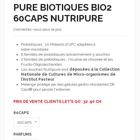
PURE BIOTIQUES BIO2
60CAPS NUTRIPURE
Connectez-vous pour le prix
Probiotiques : 10 Milliards d'UFC adaptées à
notre microbiote
6 familles de probiotiques (anciennement 5 souches
2 familles de prébiotiques : l'inuline de chicorée et les
Fructo-Oligosaccharides
Les souches Nutripure sont
déposées à la Collection
Nationale de Cultures de Micro-organismes de
l’institut Pasteur
.
Mélange protégé par des gélules gastro-résistantes DR
Caps® pour passer l'estomac
PRIX DE VENTE CLIENTS LET'S GO : 32 .90 CH
60CAPS
PARFUMS