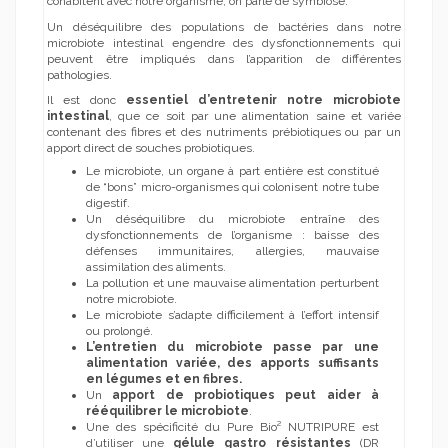
cohabitent avec notre organisme, on parle de symbiose.
Un déséquilibre des populations de bactéries dans notre
microbiote intestinal engendre des dysfonctionnements qui
peuvent être impliqués dans l’apparition de différentes
pathologies.
Il est donc
essentiel d’entretenir notre microbiote
intestinal
, que ce soit par une alimentation saine et variée
contenant des fibres et des nutriments prébiotiques ou par un
apport direct de souches probiotiques.
Le microbiote, un organe à part entière est constitué
de “bons” micro-organismes qui colonisent notre tube
digestif.
Un déséquilibre du microbiote entraîne des
dysfonctionnements de l’organisme : baisse des
défenses immunitaires, allergies, mauvaise
assimilation des aliments.
La pollution et une mauvaise alimentation perturbent
notre microbiote.
Le microbiote s’adapte difficilement à l’effort intensif
ou prolongé.
L’entretien du microbiote passe par une
alimentation variée, des apports suffisants
en légumes et en fibres.
Un
apport de probiotiques peut aider à
rééquilibrer le microbiote
.
Une des spécificité du Pure Bio² NUTRIPURE est
d’utiliser une
gélule gastro résistantes
(DR