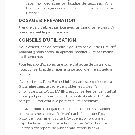
caps), non dégradée par l’acidité de l’estomac. Ainsi,
les micro-organismes arrivent intacts jusqu’à
l’intestin.
DOSAGE & PRÉPARATION
Prendre 1 à 2 gélules par jour avec un grand verre d’eau. A
prendre avant le petit déjeuner.
CONSEILS D’UTILISATION
Nous conseillons de prendre 2 gélules par jour de Pure Bio²
pendant 3 mois après un épisode infectieux, et pas moins
de 6 semaines.
Pour les sportifs, après une cure d’attaque de 1 à 2 mois,
nous conseillons de limiter la prise quotidienne à 1 gélule
par jour.
L’utilisation du Pure Bio² est intéressante associée à de la
Glutamine dans le cadre de problèmes digestifs
chroniques. La L-GLUTAMINE est conseillée pendant l’effort
d’une part pour nourrir les cellules intestinales et d’autre
part pour lutter contre la perméabilité intestinale.
La Curcumine est également conseillée pour son action
contre le stress oxydatif généré par l’effort intensif ou
prolongé, notamment suite à l’oxygénation brutale et
importante au niveau de l’intestin après l’effort lorsque
l'intestin est reperfusé («ischémie-reperfusion»).