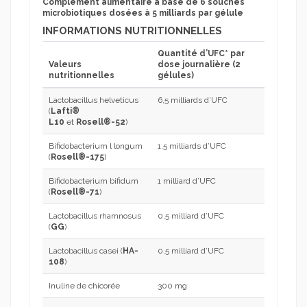
Complément alimentaire à base de 6 souches
microbiotiques dosées à 5 milliards par gélule
INFORMATIONS NUTRITIONNELLES
Quantité d’UFC* par
Valeurs
dose journalière (2
nutritionnelles
gélules)
Lactobacillus helveticus
6,5 milliards d’UFC
(
Lafti®
L10
et
Rosell®-52
)
Bifidobacterium l longum
1,5 milliards d’UFC
(
Rosell®-175
)
Bifidobacterium bifidum
1 milliard d’UFC
(
Rosell®-71
)
Lactobacillus rhamnosus
0,5 milliard d’UFC
(
GG
)
Lactobacillus casei (
HA-
0,5 milliard d’UFC
108
)
Inuline de chicorée
300 mg