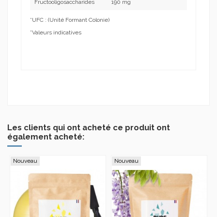
Fructooligosaccharides
190 mg
*UFC : (Unité Formant Colonie)
*Valeurs indicatives
Marque
NUTRIPURE
Aucun avis
En stock
4 Produits
Condition
Nouveau produit
ean13
3770010399469
Date de disponibilité:
1900-01-01
Les clients qui ont acheté ce produit ont
également acheté:
Nouveau
Nouveau