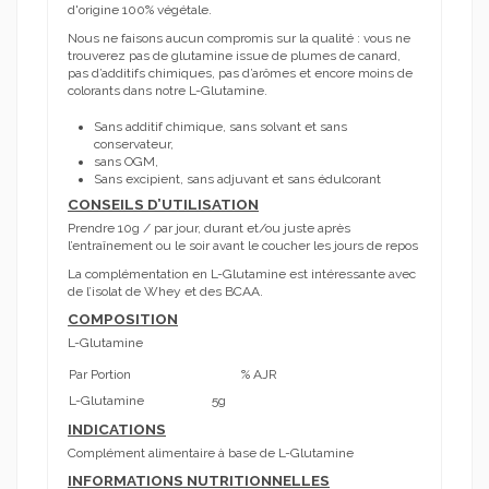
d'origine 100% végétale.
Nous ne faisons aucun compromis sur la qualité : vous ne
trouverez pas de glutamine issue de plumes de canard,
pas d’additifs chimiques, pas d’arômes et encore moins de
colorants dans notre L-Glutamine.
Sans additif chimique, sans solvant et sans
conservateur,
sans OGM,
Sans excipient, sans adjuvant et sans édulcorant
CONSEILS D’UTILISATION
Prendre 10g / par jour, durant et/ou juste après
l’entraînement ou le soir avant le coucher les jours de repos
La complémentation en L-Glutamine est intéressante avec
de l’isolat de Whey et des BCAA.
COMPOSITION
L-Glutamine
Par Portion
% AJR
L-Glutamine
5g
INDICATIONS
Complément alimentaire à base de L-Glutamine
INFORMATIONS NUTRITIONNELLES