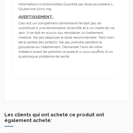
Informations nutritionnelles Quantité par dose journalière L-
Glutamine 1000 mg
AVERTISSEMENT:
Ceci est un complément alimentaire.Ne doit pas se
substituer à une alimentation diversifié et à un mode de vie
sain. Il ne doit en aucun cas remplacer un traitement
médical. Ne pas dépasser la dose recommandée. Tenir hors
de la portée des enfants. Ne pas prendre pendant la
grossesse ou l'allaitement. Demander l'avis de votre
médecin avant de prendre ce produit si vous souffrez d'un
quelconque problème de santé.
Marque
NUTRIPURE
Aucun avis
En stock
7 Produits
Condition
Nouveau produit
ean13
3770010399094
Date de disponibilité:
1900-01-01
Les clients qui ont acheté ce produit ont
également acheté: