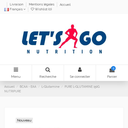
Livraison
Mentions légales
Accueil
Français
Wishlist (
0
)
0
Menu
Recherche
Se connecter
Panier
Accueil
BCAA - EAA
L-Glutamine
PURE L-GLUTAMINE 150G
NUTRIPURE
Nouveau