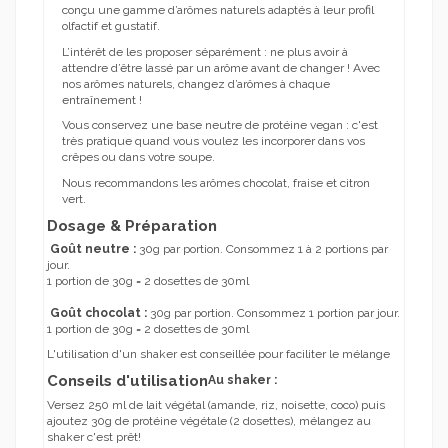
conçu une gamme d’arômes naturels adaptés à leur profil
olfactif et gustatif.
L’intérêt de les proposer séparément : ne plus avoir à
attendre d’être lassé par un arôme avant de changer ! Avec
nos arômes naturels, changez d’arômes à chaque
entraînement !
Vous conservez une base neutre de protéine vegan : c'est
très pratique quand vous voulez les incorporer dans vos
crêpes ou dans votre soupe.
Nous recommandons les arômes chocolat, fraise et citron
vert.
Dosage & Préparation
Goût neutre :
30g par portion. Consommez 1 à 2 portions par
jour.
1 portion de 30g = 2 dosettes de 30ml
Goût chocolat :
30g par portion. Consommez 1 portion par jour.
1 portion de 30g = 2 dosettes de 30ml
L'utilisation d'un shaker est conseillée pour faciliter le mélange
Conseils d'utilisation
Au shaker :
Versez 250 ml de lait végétal (amande, riz, noisette, coco) puis
ajoutez 30g de protéine végétale (2 dosettes), mélangez au
shaker c'est prêt!