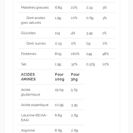
Matières grasses
6,8g
10%
2,1g
3%
Dont acides
1,9g
10%
0,6g
3%
gras saturés
Glucides
11g
4%
3,4g
1%
Dont sucres
0,1g
0%
0g
0%
Protéines
80g
160%
24g
48%
Sel
1,9g
32%
0,57g
10%
ACIDES
Pour
Pour
AMINES
100g
30g
Acide
19,0g
5,7g
glutamique
Acide aspartique
10,9g
3,3g
Leucine (BCAA-
8,8g
2,6g
EAA)
Arginine
8,6g
2,6g