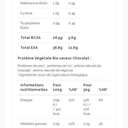
Méthionine (EAA)
1,6g
0,5g
Cystine
1,2g
0,4g
Tryptophane
0,9g
0,3g
(EAA)
Total BCAA
18,5g
5,6g
Total EAA
38,8g
11,6g
Protéine Végétale Bio saveur Chocolat :
Protéines de pois*, protéines de riz*, arôme naturel de
chocolat*, arôme naturel de réglisse.
*
Ingrédients issus de l'agriculture biologique.
Informations
Pour
Pour
nutritionnelles
100g
%AR*
30g
%AR*
Energie
1759
21%
528
6%
KJ
KJ /
/ 421
126
Kcal
Kcal
Matières grasses
7,0g
10%
2,1g
3%