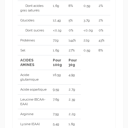
Dont acides
1,6g
8%
0,5g
2%
gras saturés
Glucides
12,4g
5%
3,7g
2%
Dont sucres
<0,1g
0%
<0,0g
0%
Protéines
72g
144%
22g
43%
Sel
1,6g
27%
0,5g
8%
ACIDES
Pour
Pour
AMINES
100g
30g
Acide
16,5g
4,9g
glutamique
Acide aspartique
9,5g
2,7g
Leucine (BCAA-
7,6g
2,3g
EAA)
Arginine
7,5g
2,2g
Lysine (EAA)
5,4g
1,6g