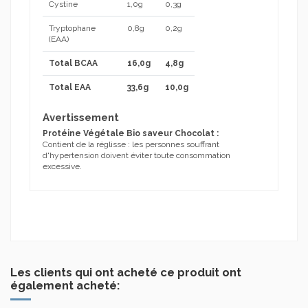
Cystine
1,0g
0,3g
Tryptophane
0,8g
0,2g
(EAA)
Total BCAA
16,0g
4,8g
Total EAA
33,6g
10,0g
Avertissement
Protéine Végétale Bio saveur Chocolat :
Contient de la réglisse : les personnes souffrant
d'hypertension doivent éviter toute consommation
excessive.
Marque
NUTRIPURE
Aucun avis
En stock
3 Produits
Condition
Nouveau produit
ean13
3770010399681
Date de disponibilité:
1900-01-01
Les clients qui ont acheté ce produit ont
également acheté: