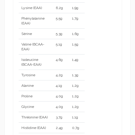
Lysine (EAA)
6,2g
1,9g
Phénylalanine
5,5g
1,7g
(EAA)
Sérine
5,3g
1,6g
Valine (BCAA-
5,1g
1,5g
EAA)
Isoleucine
4,6g
1,4g
(BCAA-EAA)
Tyrosine
4,2g
1,3g
Alanine
4,1g
1,2g
Proline
4,0g
1,2g
Glycine
4,0g
1,2g
Thréonine (EAA)
3,7g
1,1g
Histidine (EAA)
2,4g
0,7g