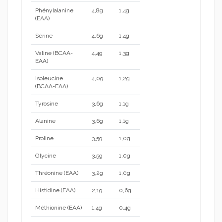
Phénylalanine
4,8g
1,4g
(EAA)
Sérine
4,6g
1,4g
Valine (BCAA-
4,4g
1,3g
EAA)
Isoleucine
4,0g
1,2g
(BCAA-EAA)
Tyrosine
3,6g
1,1g
Alanine
3,6g
1,1g
Proline
3,5g
1,0g
Glycine
3,5g
1,0g
Thréonine (EAA)
3,2g
1,0g
Histidine (EAA)
2,1g
0,6g
Méthionine (EAA)
1,4g
0,4g