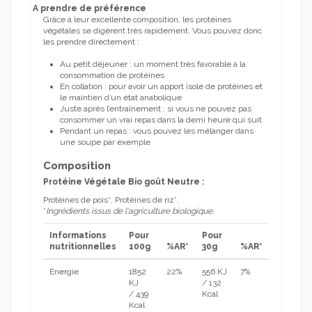
A prendre de préférence
Grâce à leur excellente composition, les protéines
végétales se digèrent très rapidement. Vous pouvez donc
les prendre directement :
Au petit déjeuner : un moment très favorable à la
consommation de protéines
En collation : pour avoir un apport isolé de protéines et
le maintien d’un état anabolique
Juste après l’entraînement : si vous ne pouvez pas
consommer un vrai repas dans la demi heure qui suit
Pendant un repas : vous pouvez les mélanger dans
une soupe par exemple
Composition
Protéine Végétale Bio goût Neutre :
Protéines de pois*, Protéines de riz*.
*
Ingrédients issus de l'agriculture biologique.
Informations
Pour
Pour
nutritionnelles
100g
%AR*
30g
%AR*
Energie
1852
22%
556 KJ
7%
KJ
/ 132
/ 439
Kcal
Kcal