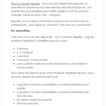
Pour la version Neutre
: vous pouvez également rajouter du
chocolat en poudre ou l’un des arômes naturels Nutripure. Les
arômes les plus adaptés pour cette protéine sont les arômes
chocolat, fraise et citron vert - mangue
Ajouter 3 à 5 cuillères d'arômes Nutripure en fonction de vos
préférences : goût léger ou marqué, c'est vous qui choisissez !
En smoothie :
Avec des fruits ou des légumes : 250 ml de lait végétal + 30g de
protéine végétale (2 dosettes) avec au choix :
1 banane
1/2 mangue
1 pomme
½ avocat (+ d’onctuosité)
une cuillère à café de purée d’amande ou de noisette (+
d’onctuosité)
Pour varier les plaisirs avec votre Protéine Végétale Neutre, vous
pouvez utiliser des arômes tels que :
2 gouttes d’huiles essentielles ou extrait aromatique de
vanille
2 gouttes d’huiles essentielles ou extrait aromatique de
noix de coco
du cacao maigre en poudre
Arômes naturels